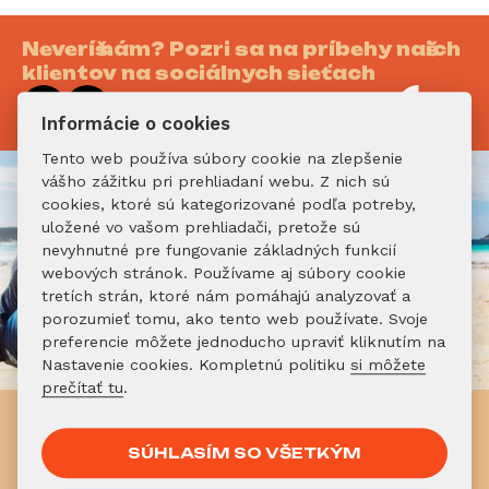
Neveríš nám? Pozri sa na príbehy našich
klientov na sociálnych sieťach
Informácie o cookies
Tento web používa súbory cookie na zlepšenie
vášho zážitku pri prehliadaní webu. Z nich sú
cookies, ktoré sú kategorizované podľa potreby,
uložené vo vašom prehliadači, pretože sú
nevyhnutné pre fungovanie základných funkcií
webových stránok. Používame aj súbory cookie
tretích strán, ktoré nám pomáhajú analyzovať a
porozumieť tomu, ako tento web používate. Svoje
preferencie môžete jednoducho upraviť kliknutím na
Nastavenie cookies. Kompletnú politiku
si môžete
prečítať tu
.
Už vieš, že chceš do Austrálie?
Neváhaj!
SÚHLASÍM SO VŠETKÝM