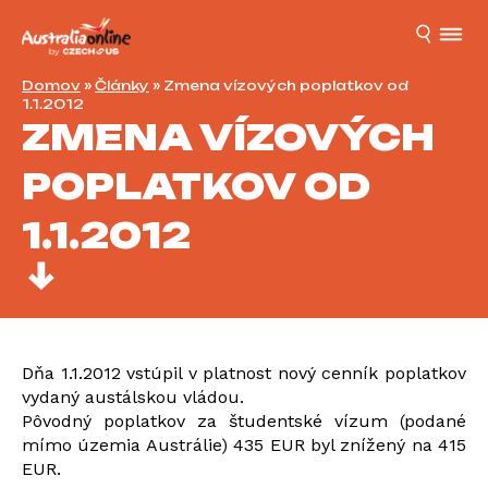
Domov
»
Články
»
Zmena vízových poplatkov od
1.1.2012
ZMENA VÍZOVÝCH
POPLATKOV OD
1.1.2012
Dňa 1.1.2012 vstúpil v platnost nový cenník poplatkov
vydaný austálskou vládou.
Pôvodný poplatkov za študentské vízum (podané
mímo územia Austrálie) 435 EUR byl znížený na 415
EUR.