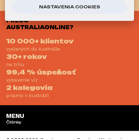
REGISTRUJ SA DO PROGRAMU
NASTAVENIA COOKIES
PREČO
AUSTRALIAONLINE?
10 000+ klientov
vyslaných do Austrálie
30+ rokov
na trhu
99,4 % úspešnosť
vybavenie víz
2 kolegovia
priamo v Austrálii
MENU
Články