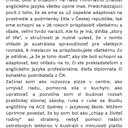
anglického jazyka všetko úplne inak. Predchádzajúci
pocit z toho, že ak sme sa už úspešne adaptovali na
prostredie a podmienky žitia v Českej republike, tak
sme schopní sa v 26 rokoch prispôsobiť všetkému a
všade, veľmi tvrdo narazil. Ale to je iná, dlhšia „story
of life“, v stručnosti je nutné uviesť, že v tomto
ohľade je austrálska spravodlivosť pre všetkých
rovnaká, 6 mesiacov sa prispôsobujete všetkému čo
je odlišné, „a že je toho dosť“, aby ste boli schopní sa
adaptovať, bez ohľadu na to, či ste prekladateľom z
anglického jazyka profesionálne, dieťa diplomata či
bohatého podnikateľa z ČR.
Začínal som ako rozvozca pizze v centre, ako
umývač riadu, pomocná sila v kuchyni, ako
upratovač a pozvoľna som si budoval rozsah
praktickej slovnej zásoby, ruka v ruke sa štúdiu
angličtiny na ACE Sydney – jazykovej škole. Môžem
úprimne povedať, že by som bol ako „chlap a živiteľ
rodiny“ asi stratený, nebyť pomoci našich
ústretových lektorov. V Austrálii v minulosti platilo