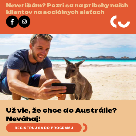
Neveríš nám? Pozri sa na príbehy našich
klientov na sociálnych sieťach
Už vieš, že chceš do Austrálie?
Neváhaj!
REGISTRUJ SA DO PROGRAMU