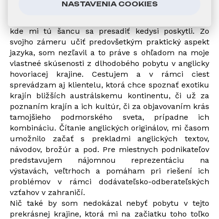
NASTAVENIA COOKIES
jazykových škôl vo východočeskom kraji a to
Európskym vzdelávacím centrom v Hradci Králové,
kde mi tú šancu sa presadiť kedysi poskytli. Zo
svojho zámeru učiť predovšetkým praktický aspekt
jazyka, som nezľavil a to práve s ohľadom na moje
vlastneé skúsenosti z dlhodobého pobytu v anglicky
hovoriacej krajine. Cestujem a v rámci ciest
sprevádzam aj klientelu, ktorá chce spoznať exotiku
krajín bližších austrálskemu kontinentu, či už za
poznaním krajín a ich kultúr, či za objavovaním krás
tamojšieho podmorského sveta, prípadne ich
kombináciu. Čítanie anglických originálov, mi časom
umožnilo začať s prekladmi anglických textov,
návodov, brožúr a pod. Pre miestnych podnikateľov
predstavujem nájomnou reprezentáciu na
výstavách, veľtrhoch a pomáham pri riešení ich
problémov v rámci dodávateľsko-odberateľských
vzťahov v zahraničí.
Nič také by som nedokázal nebyť pobytu v tejto
prekrásnej krajine, ktorá mi na začiatku toho toľko