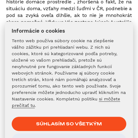
histórie domáce prostredie , zhoršená o fakt, že na
situáciu doma, vzťahy medzi ľuďmi v ČR, podnebie a
pod sa zvyká oveľa dlhšie, ak to nie je mnohokrát
skoro nemožné. Vždy vo Vás zostane kúsok Austrálie
a neminie deň, kedy by ste si ten čriepok v pamäti
Informácie o cookies
nevyvolali. Moje úsilie sa znovu začleniť do bežného
Tento web používa súbory cookie na zlepšenie
pracovného procesu skončilo neúspechom. Začal
vášho zážitku pri prehliadaní webu. Z nich sú
som teda po austrálskom vzore: „Od domu k domu,
cookies, ktoré sú kategorizované podľa potreby,
daj nohu do dverí“, obchádzať školy a agentúry
uložené vo vašom prehliadači, pretože sú
zaoberajúce sa prekladmi a výukou anglického
nevyhnutné pre fungovanie základných funkcií
jazyka. Nikde ma nechceli, nikde o mňa nestáli.
webových stránok. Používame aj súbory cookie
„Nemáte VŠ a roky praxe a vy chcete učiť praktickú
tretích strán, ktoré nám pomáhajú analyzovať a
angličtinu? „bolo najčastejšie otázkou a odpoveďou.
porozumieť tomu, ako tento web používate. Svoje
Ako prekvapujúce bolo následne zistenie, že na
preferencie môžete jednoducho upraviť kliknutím na
prevádzkovanie týchto činností v rámci
Nastavenie cookies. Kompletnú politiku
si môžete
živnostenského oprávnenia nie je nutné tieto
prečítať tu
.
podmienky spĺňať.
Angličtinu teda vo vlastnom podaní a na vlastnú
živnosť učím skoro päť rokov a to ako vo firmách
SÚHLASÍM SO VŠETKÝM
známych mien tak aj individuálne, spolupracujem
pri tom s jednou z najväčších a najstarších