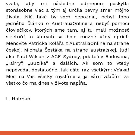
vzala, aby mi následne odmenou poskytla
stonásobne viac a tým aj určila pevný smer môjho
života. Nič také by som nepoznal, nebyť toho
jedného článku o AustraliaOnline a nebyť pomoci
človiečikov, ktorých sme tam, aj tu mali možnosť
stretnúť, o ktorých sa bolo možné vždy oprieť.
Menovite Patricka Kolářa z AustraliaOnline na strane
českej, Michala Šestáka na strane austrálskej, ľudí
ako Paul Wilson z ACE Sydney, priateľov Radovana,
„Tairry“, „Buzíka“ a ďalších. Ak som to vtedy
nepovedal dostatočne, tak ešte raz všetkým: Vďaka!
Moc na Vás všetky myslíme a ja Vám vďačím za
všetko čo ma dnes v živote napĺňa.
L. Holman