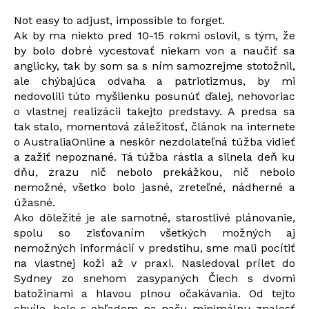
Not easy to adjust, impossible to forget.
Ak by ma niekto pred 10-15 rokmi oslovil, s tým, že
by bolo dobré vycestovať niekam von a naučiť sa
anglicky, tak by som sa s ním samozrejme stotožnil,
ale chýbajúca odvaha a patriotizmus, by mi
nedovolili túto myšlienku posunúť ďalej, nehovoriac
o vlastnej realizácii takejto predstavy. A predsa sa
tak stalo, momentová záležitosť, článok na internete
o AustraliaOnline a neskôr nezdolateľná túžba vidieť
a zažiť nepoznané. Tá túžba rástla a silnela deň ku
dňu, zrazu nič nebolo prekážkou, nič nebolo
nemožné, všetko bolo jasné, zreteľné, nádherné a
úžasné.
Ako dôležité je ale samotné, starostlivé plánovanie,
spolu so zisťovaním všetkých možných aj
nemožných informácií v predstihu, sme mali pocítiť
na vlastnej koži až v praxi. Nasledoval prílet do
Sydney zo snehom zasypaných Čiech s dvomi
batožinami a hlavou plnou očakávania. Od tejto
chvíle, bolo s ohľadom na našu minimálnu znalosť