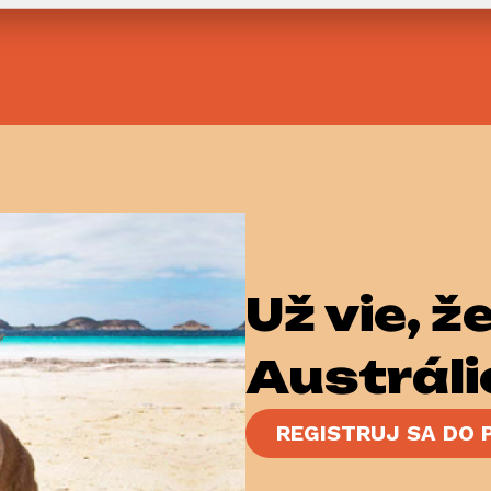
Už vieš, ž
Austráli
REGISTRUJ SA DO