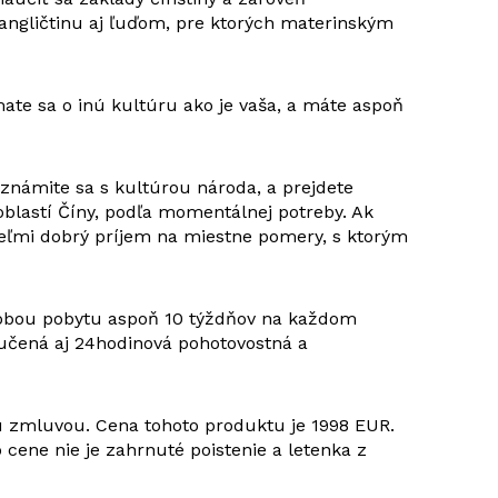
angličtinu aj ľuďom, pre ktorých materinským
mate sa o inú kultúru ako je vaša, a máte aspoň
známite sa s kultúrou národa, a prejdete
oblastí Číny, podľa momentálnej potreby. Ak
 veľmi dobrý príjem na miestne pomery, s ktorým
dobou pobytu aspoň 10 týždňov na každom
ručená aj 24hodinová pohotovostná a
ou zmluvou. Cena tohoto produktu je 1998 EUR.
cene nie je zahrnuté poistenie a letenka z