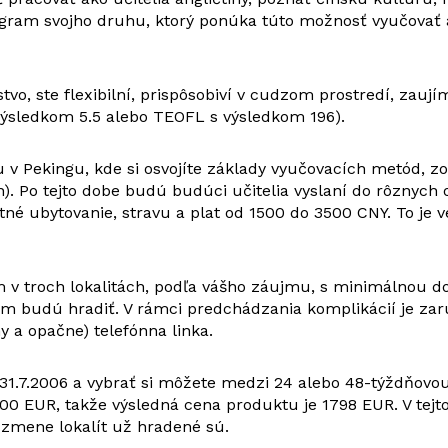
rogram svojho druhu, ktorý ponúka túto možnosť vyučovať 
o, ste flexibilní, prispôsobiví v cudzom prostredí, zaují
 výsledkom 5.5 alebo TEOFL s výsledkom 196).
v Pekingu, kde si osvojíte základy vyučovacích metód, zo
). Po tejto dobe budú budúci učitelia vyslaní do rôznych 
itné ubytovanie, stravu a plat od 1500 do 3500 CNY. To je
m v troch lokalitách, podľa vášho záujmu, s minimálnou 
ám budú hradiť. V rámci predchádzania komplikácií je za
y a opačne) telefónna linka.
, 31.7.2006 a vybrať si môžete medzi 24 alebo 48-týždňov
 EUR, takže výsledná cena produktu je 1798 EUR. V tejto 
 zmene lokalít už hradené sú.