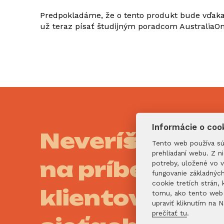
Predpokladáme, že o tento produkt bude vďaka j
už teraz písať študijným poradcom AustraliaOn
Informácie o coo
Neveríš nám? P
Tento web používa súb
prehliadaní webu. Z n
na príbehy naš
potreby, uložené vo 
fungovanie základnýc
cookie tretích strán
klientov na so
tomu, ako tento web 
upraviť kliknutím na 
prečítať tu
.