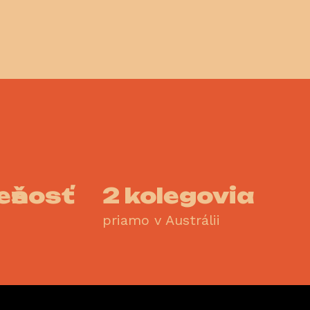
ešnosť
2 kolegovia
priamo v Austrálii