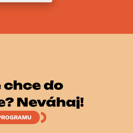
e chceš do
e? Neváhaj!
 PROGRAMU