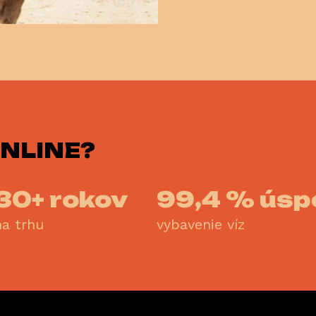
NLINE?
30+ rokov
99,4 % úsp
na trhu
vybavenie víz