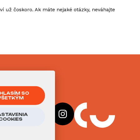
ví už čoskoro. Ak máte nejaké otázky, neváhajte
HLASÍM SO
VŠETKÝM
ASTAVENIA
COOKIES