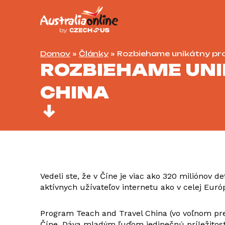
Domov
»
Články
»
Rozbiehame unikátny pr
ROZBIEHAME UN
CHINA
Vedeli ste, že v Číne je viac ako 320 miliónov d
aktívnych užívateľov internetu ako v celej Euró
Program Teach and Travel China (vo voľnom prek
Číne. Dáva mladým ľuďom jedinečnú príležitosť 