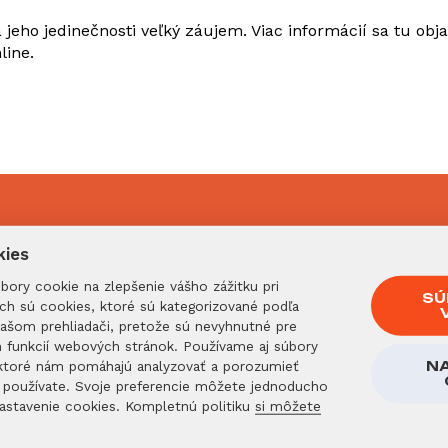
eho jedinečnosti veľký záujem. Viac informácií sa tu obja
line.
kies
ozri sa
ory cookie na zlepšenie vášho zážitku pri
SÚ
ich sú cookies, ktoré sú kategorizované podľa
ich
vašom prehliadači, pretože sú nevyhnutné pre
h funkcií webových stránok. Používame aj súbory
, ktoré nám pomáhajú analyzovať a porozumieť
N
ciálnych
používate. Svoje preferencie môžete jednoducho
Nastavenie cookies. Kompletnú politiku
si môžete