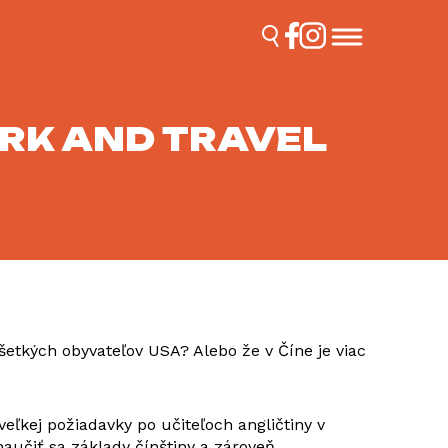
RK AND TRAVEL
všetkých obyvateľov USA? Alebo že v Číne je viac
eľkej požiadavky po učiteľoch angličtiny v
naučiť sa základy čínštiny a zároveň