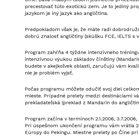
precestovať túto exotickú zem. Je to jediný p
jazykom je iný jazyk ako angličtina.
Predpokladom však je, že máte radi dobrodružstv
dobrú znalosť angličtiny (skúšku FCE, IELTS s
Program zahŕňa 4 týždne intenzívneho tréningu 
intenzívnou výukou základov čínštiny (Mandarin
budete v akejkoľvek oblasti, zaručujú vám kval
nie je problém vyjsť.
Počas programu môžete odučiť svoj diel celko
mieste. Prípadné prelety medzi destináciami v
prekladateľská (preklad z Mandarin do angličtin
Program začína v termínoch 2.1.2006, 3.7.2006
Pri úspešnom ukončení programu vám vrátia 200
Eúropy do Pekingu. Miestne prelety po Číne pri