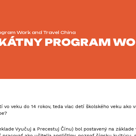
ogram Work and Travel China
IKÁTNY PROGRAM WO
etí vo veku do 14 rokov, teda viac detí školského veku ako 
pe?
lade Vyučuj a Precestuj Čínu) bol postavený na základe v
pracovať ako učitelia angličtiny, poznať čínsku kultúru, 