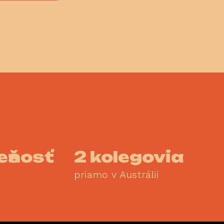
ešnosť
2 kolegovia
priamo v Austrálii