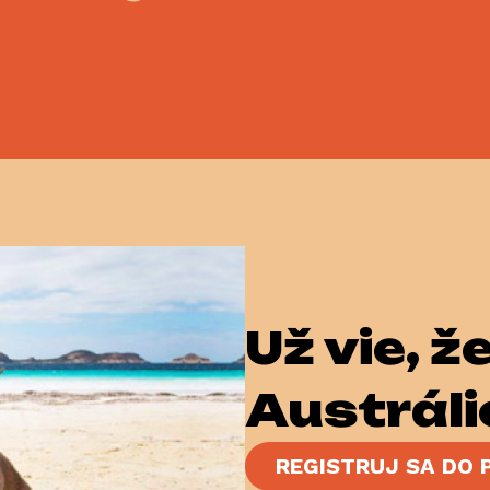
Už vieš, ž
Austráli
REGISTRUJ SA DO