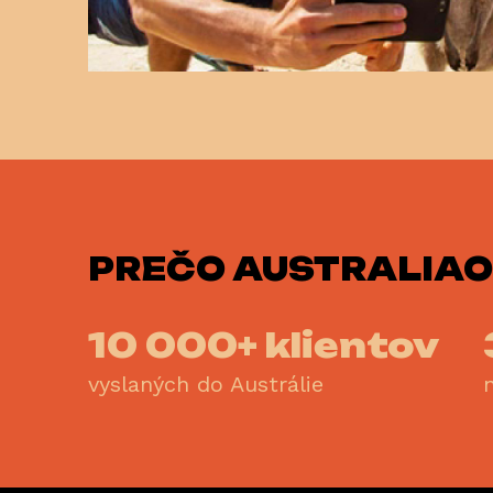
PREČO
AUSTRALIAO
10 000+ klientov
vyslaných do Austrálie