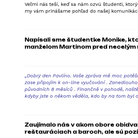
Veľmi nás teší, keď sa nám ozvú študenti, ktor
my vám prinášame pohľad do našej komunikácie
Napísali sme študentke Monike, ktor
manželom Martinom pred necelým 
„Dobrý den Pavlíno.
Vaše zpráva mě moc potěšil
zase připojím k on-line vyučování . Zanedlouho
původních 8 měsíců . Finančně v pohodě, našt
kdyby jste o někom věděla, kdo by na tom byl 
Zaujímalo nás v akom obore obidvaja
reštauráciach a baroch, ale sú pozí