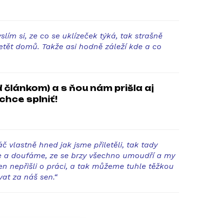
lím si, ze co se uklízeček týká, tak strašně
etět domů. Takže asi hodně záleží kde a co
 článkom) a s ňou nám prišla aj
chce splniť!
č vlastně hned jak jsme přiletěli, tak tady
eme a doufáme, ze se brzy všechno umoudří a my
n nepřišli o práci, a tak můžeme tuhle těžkou
vat za náš sen.“