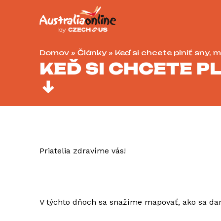
Domov
»
Články
»
Keď si chcete plniť sny, 
KEĎ SI CHCETE P
Priatelia zdravíme vás!
V týchto dňoch sa snažíme mapovať, ako sa darí 