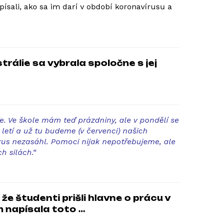
sali, ako sa im darí v období koronavírusu a
rálie sa vybrala spoločne s jej
e. Ve škole mám teď prázdniny, ale v pondělí se
letí a už tu budeme (v červenci) našich
irus nezasáhl. Pomoci
nijak nepotřebujeme, ale
h silách.“
e študenti prišli hlavne o prácu v
m napísala toto …