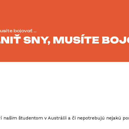
musíte bojovať …
LNIŤ SNY, MUSÍTE BO
našim študentom v Austrálii a či nepotrebujú nejakú pomoc