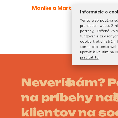
Monike a Martinovi prajeme, ab
Informácie o coo
Tento web používa súb
prehliadaní webu. Z n
potreby, uložené vo 
fungovanie základnýc
cookie tretích strán
tomu, ako tento web 
upraviť kliknutím na 
prečítať tu
.
Neveríš nám? P
na príbehy naš
klientov na so