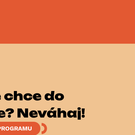
e chceš do
e? Neváhaj!
 PROGRAMU