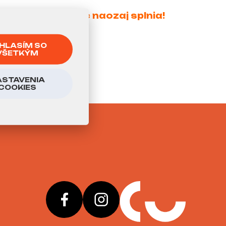
lsky sen nakoniec naozaj splnia!
HLASÍM SO
VŠETKÝM
ASTAVENIA
COOKIES