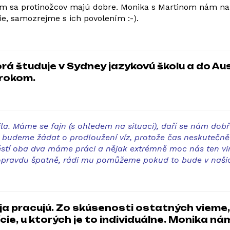
ým sa protinožcov majú dobre. Monika s Martinom nám napí
, samozrejme s ich povolením :-).
á študuje v Sydney jazykovú školu a do Aust
rokom.
a. Máme se fajn (s ohledem na situaci), daří se nám dobř
 budeme žádat o prodloužení víz, protože čas neskutečně 
ěstí oba dva máme práci a nějak extrémně moc nás ten v
opravdu špatně, rádi mu pomůžeme pokud to bude v našic
 pracujú. Zo skúsenosti ostatných vieme, ž
cie, u ktorých je to individuálne. Monika ná