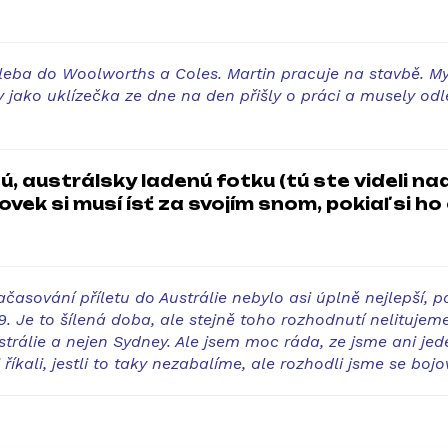
hleba do Woolworths a Coles. Martin pracuje na stavbě. Mys
jako uklízečka ze dne na den přišly o práci a musely odl
, austrálsky ladenú fotku (tú ste videli nad
vek si musí ísť za svojím snom, pokiaľ si ho 
asování příletu do Austrálie nebylo asi úplně nejlepší, pá
9. Je to šílená doba, ale stejně toho rozhodnutí nelituj
álie a nejen Sydney. Ale jsem moc ráda, ze jsme ani jede
říkali, jestli to taky nezabalíme, ale rozhodli jsme se bojo