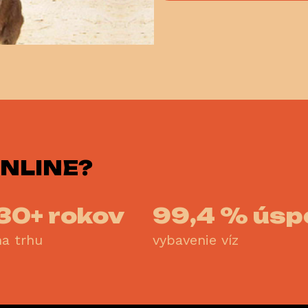
NLINE?
30+ rokov
99,4 % úsp
na trhu
vybavenie víz