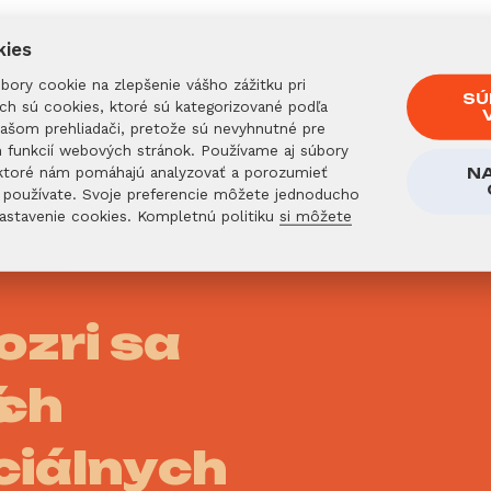
y im to vydržalo
a
dúfame, že si svoj austrá
kies
ory cookie na zlepšenie vášho zážitku pri
SÚ
ich sú cookies, ktoré sú kategorizované podľa
vašom prehliadači, pretože sú nevyhnutné pre
h funkcií webových stránok. Používame aj súbory
, ktoré nám pomáhajú analyzovať a porozumieť
N
používate. Svoje preferencie môžete jednoducho
Nastavenie cookies. Kompletnú politiku
si môžete
ozri sa
ich
ciálnych