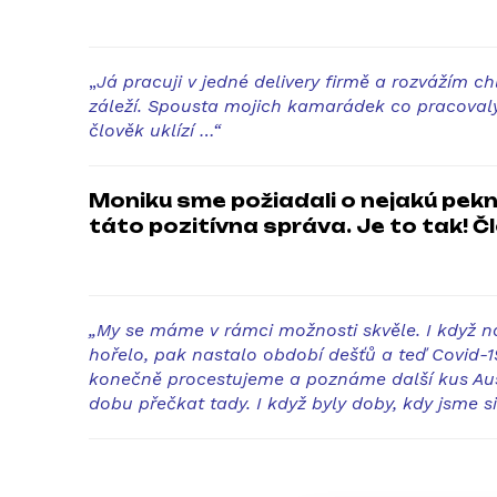
„
Já pracuji v jedné delivery firmě a rozvážím c
záleží. Spousta mojich kamarádek co pracovaly 
člověk uklízí …“
Moniku sme požiadali o nejakú peknú
táto pozitívna správa. Je to tak! Člo
„My se máme v rámci možnosti skvěle. I když nač
hořelo, pak nastalo období dešťů a teď Covid-1
konečně procestujeme a poznáme další kus Austr
dobu přečkat tady. I když byly doby, kdy jsme si 