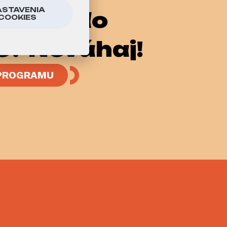
ASTAVENIA
e chceš do
COOKIES
e? Neváhaj!
 PROGRAMU