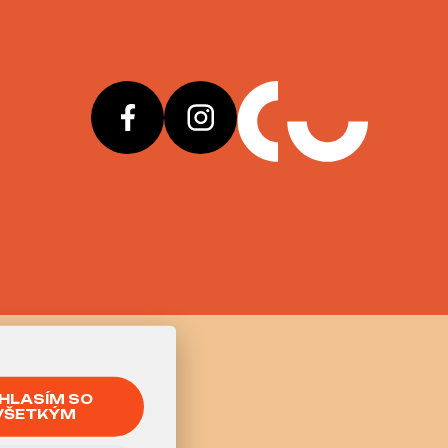
HLASÍM SO
VŠETKÝM