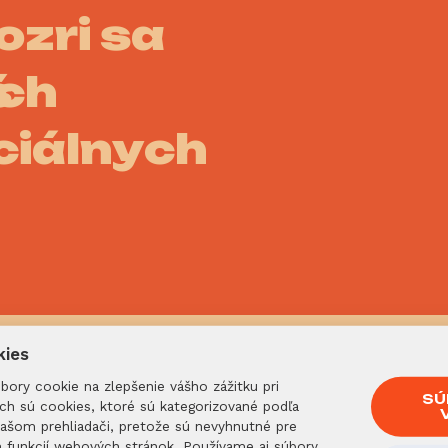
ozri sa
ich
ciálnych
kies
ory cookie na zlepšenie vášho zážitku pri
SÚ
ich sú cookies, ktoré sú kategorizované podľa
vašom prehliadači, pretože sú nevyhnutné pre
h funkcií webových stránok. Používame aj súbory