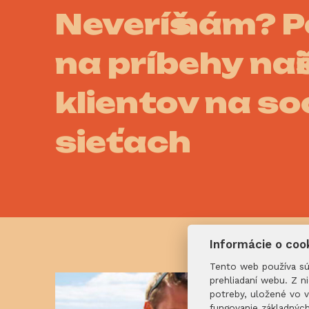
Neveríš nám? P
na príbehy naš
klientov na so
sieťach
Informácie o coo
Tento web používa súb
prehliadaní webu. Z n
potreby, uložené vo 
fungovanie základnýc