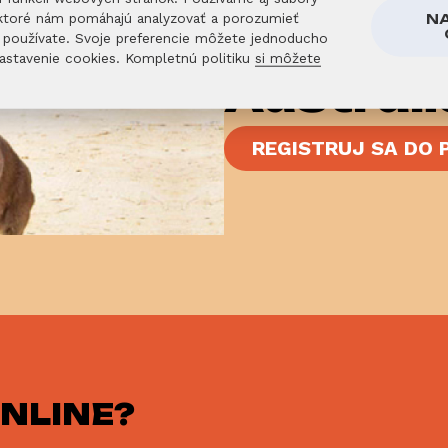
, ktoré nám pomáhajú analyzovať a porozumieť
N
Už vieš, ž
používate. Svoje preferencie môžete jednoducho
Nastavenie cookies. Kompletnú politiku
si môžete
Austráli
REGISTRUJ SA DO
NLINE?