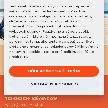
Tento web používa súbory cookie na zlepšenie
vášho zážitku pri prehliadaní webu. Z nich sú
cookies, ktoré sú kategorizované podľa potreby,
uložené vo vašom prehliadači, pretože sú
nevyhnutné pre fungovanie základných funkcií
webových stránok. Používame aj súbory cookie
tretích strán, ktoré nám pomáhajú analyzovať a
porozumieť tomu, ako tento web používate. Svoje
preferencie môžete jednoducho upraviť kliknutím na
Nastavenie cookies. Kompletnú politiku
si môžete
Už vieš, že chceš do Austrálie?
prečítať tu
.
Neváhaj!
REGISTRUJ SA DO PROGRAMU
SÚHLASÍM SO VŠETKÝM
PREČO
NASTAVENIA COOKIES
AUSTRALIAONLINE?
10 000+ klientov
vyslaných do Austrálie