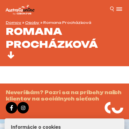
Domov
»
Osoby
»
Romana Procházková
ROMANA
PROCHÁZKOVÁ
Neveríš nám? Pozri sa na príbehy našich
klientov na sociálnych sieťach
Informácie o cookies